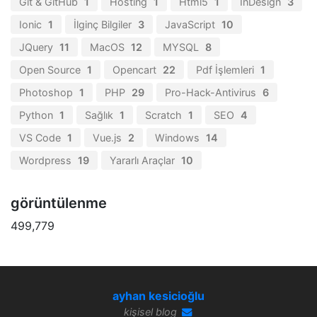
Git & GitHub
1
Hosting
1
Html5
1
InDesign
3
Ionic
1
İlginç Bilgiler
3
JavaScript
10
JQuery
11
MacOS
12
MYSQL
8
Open Source
1
Opencart
22
Pdf İşlemleri
1
Photoshop
1
PHP
29
Pro-Hack-Antivirus
6
Python
1
Sağlık
1
Scratch
1
SEO
4
VS Code
1
Vue.js
2
Windows
14
Wordpress
19
Yararlı Araçlar
10
görüntülenme
499,779
ayhan kesicioğlu
kişisel blog