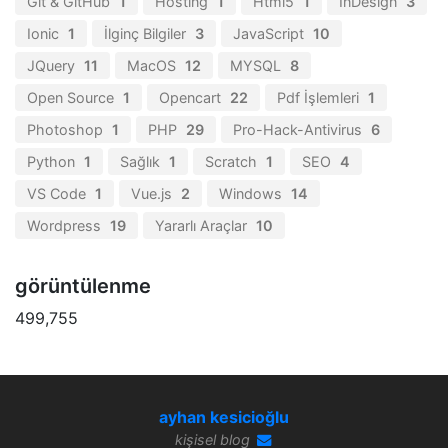
Git & GitHub
1
Hosting
1
Html5
1
InDesign
3
Ionic
1
İlginç Bilgiler
3
JavaScript
10
JQuery
11
MacOS
12
MYSQL
8
Open Source
1
Opencart
22
Pdf İşlemleri
1
Photoshop
1
PHP
29
Pro-Hack-Antivirus
6
Python
1
Sağlık
1
Scratch
1
SEO
4
VS Code
1
Vue.js
2
Windows
14
Wordpress
19
Yararlı Araçlar
10
görüntülenme
499,755
ayhan kesicioğlu
kişisel blog