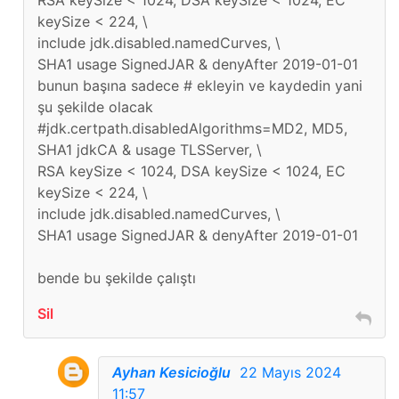
RSA keySize < 1024, DSA keySize < 1024, EC
keySize < 224, \
include jdk.disabled.namedCurves, \
SHA1 usage SignedJAR & denyAfter 2019-01-01
bunun başına sadece # ekleyin ve kaydedin yani
şu şekilde olacak
#jdk.certpath.disabledAlgorithms=MD2, MD5,
SHA1 jdkCA & usage TLSServer, \
RSA keySize < 1024, DSA keySize < 1024, EC
keySize < 224, \
include jdk.disabled.namedCurves, \
SHA1 usage SignedJAR & denyAfter 2019-01-01
bende bu şekilde çalıştı
Sil
Ayhan Kesicioğlu
22 Mayıs 2024
11:57