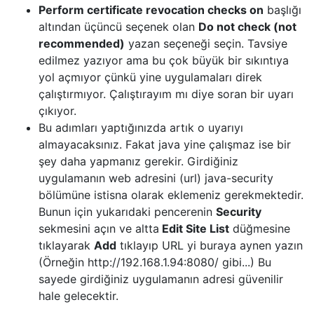
Perform certificate revocation checks on
başlığı
altından üçüncü seçenek olan
Do not check (not
recommended)
yazan seçeneği seçin. Tavsiye
edilmez yazıyor ama bu çok büyük bir sıkıntıya
yol açmıyor çünkü yine uygulamaları direk
çalıştırmıyor. Çalıştırayım mı diye soran bir uyarı
çıkıyor.
Bu adımları yaptığınızda artık o uyarıyı
almayacaksınız. Fakat java yine çalışmaz ise bir
şey daha yapmanız gerekir. Girdiğiniz
uygulamanın web adresini (url) java-security
bölümüne istisna olarak eklemeniz gerekmektedir.
Bunun için yukarıdaki pencerenin
Security
sekmesini açın ve altta
Edit Site List
düğmesine
tıklayarak
Add
tıklayıp URL yi buraya aynen yazın
(Örneğin http://192.168.1.94:8080/ gibi...) Bu
sayede girdiğiniz uygulamanın adresi güvenilir
hale gelecektir.