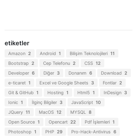
etiketler
Amazon
2
Android
1
Bilişim Teknolojileri
11
Bootstrap
2
Cep Telefonu
2
CSS
12
Developer
6
Diğer
3
Donanım
6
Download
2
e-ticaret
1
Excel ve Google Sheets
3
Fontlar
2
Git & GitHub
1
Hosting
1
Html5
1
InDesign
3
Ionic
1
İlginç Bilgiler
3
JavaScript
10
JQuery
11
MacOS
12
MYSQL
8
Open Source
1
Opencart
22
Pdf İşlemleri
1
Photoshop
1
PHP
29
Pro-Hack-Antivirus
6