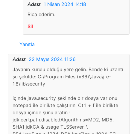
Adsız
1 Nisan 2024 14:18
Rica ederim.
Sil
Yanıtla
Adsız
22 Mayıs 2024 11:26
Javanın kurulu olduğu yere gelin. Bende ki uzantı
şu şekilde: C:\Program Files (x86)\Java\jre-
1.8\lib\security
içinde java.security şeklinde bir dosya var onu
notepad ile birlikte çalıştırın. Ctrl + f ile birlikte
dosya içinde şunu aratın :
jdk.certpath.disabledAlgorithms=MD2, MD5,
SHA1 jdkCA & usage TLSServer, \