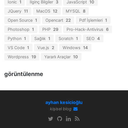
Ionic
1
İlginç Bilgiler
3
JavaScript
10
JQuery
11
MacOS
12
MYSQL
8
Open Source
1
Opencart
22
Pdf İşlemleri
1
Photoshop
1
PHP
29
Pro-Hack-Antivirus
6
Python
1
Sağlık
1
Scratch
1
SEO
4
VS Code
1
Vue.js
2
Windows
14
Wordpress
19
Yararlı Araçlar
10
görüntülenme
ayhan kesicioğlu
kişisel blog