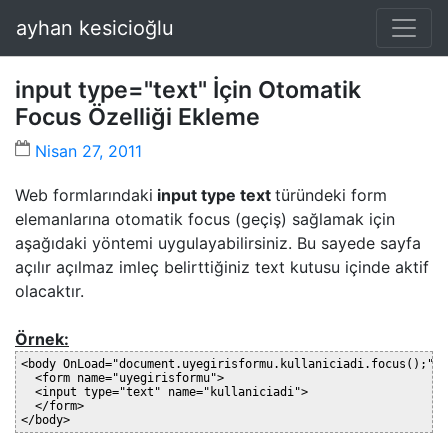
ayhan kesicioğlu
input type="text" İçin Otomatik
Focus Özelliği Ekleme
Nisan 27, 2011
Web formlarındaki
input type text
türündeki form
elemanlarına otomatik focus (geçiş) sağlamak için
aşağıdaki yöntemi uygulayabilirsiniz. Bu sayede sayfa
açılır açılmaz imleç belirttiğiniz text kutusu içinde aktif
olacaktır.
Örnek:
<body OnLoad="document.uyegirisformu.kullaniciadi.focus();">

  <form name="uyegirisformu">

  <input type="text" name="kullaniciadi">

  </form>

</body>